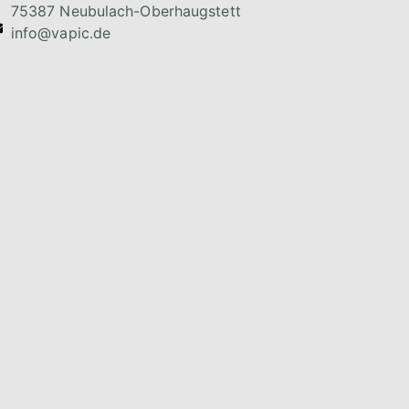
75387 Neubulach-Oberhaugstett
info@vapic.de
vapic GmbH
Harry à Wengen Straße 6
75387 Neubulach-Oberhaugstett
ung
info@vapic.de
+49 7053 96813-0