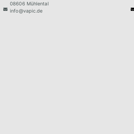
08606 Mühlental
info@vapic.de
Anwenderberichte
Kontakt
Downloads
Impressum
Karriere
Datenschutzerklär
Webinare
AGB